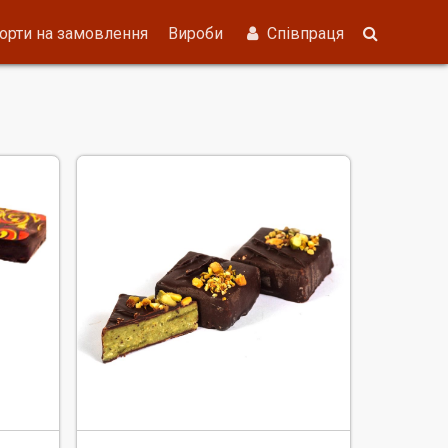
орти на замовлення
Вироби
Співпраця