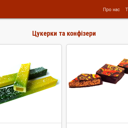
Про нас
Т
Цукерки та конфізери