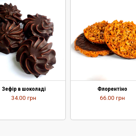
Зефір в шоколаді
Флорентіно
34.00
грн
66.00
грн