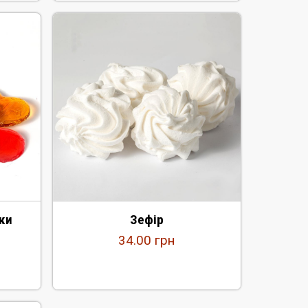
ки
Зефір
34.00
грн