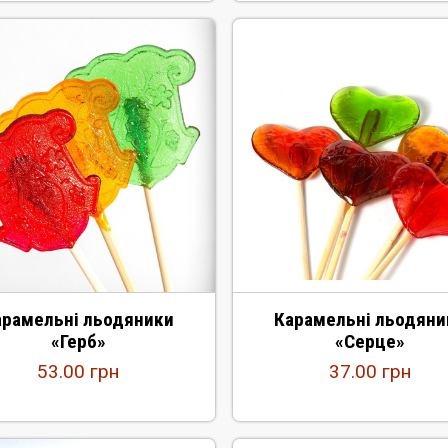
арамельні льодяники
Карамельні льодяни
«Герб»
«Серце»
53.00
грн
37.00
грн