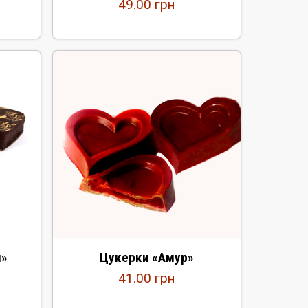
49.00
грн
н»
Цукерки «Амур»
41.00
грн