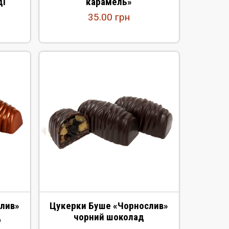
ді
карамель»
35.00
грн
лив»
Цукерки Буше «Чорнослив»
д
чорний шоколад