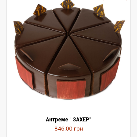
Антреме " ЗАХЕР"
846.00
грн