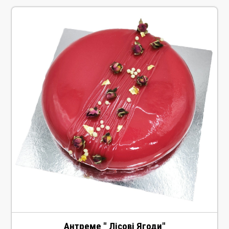
Антреме " Лісові Ягоди"